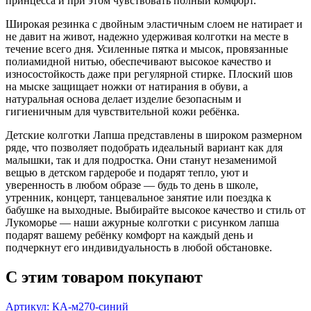
принцесса и при этом чувствовать полный комфорт.
Широкая резинка с двойным эластичным слоем не натирает и
не давит на живот, надежно удерживая колготки на месте в
течение всего дня. Усиленные пятка и мысок, провязанные
полиамидной нитью, обеспечивают высокое качество и
износостойкость даже при регулярной стирке. Плоский шов
на мыске защищает ножки от натирания в обуви, а
натуральная основа делает изделие безопасным и
гигиеничным для чувствительной кожи ребёнка.
Детские колготки Лапша представлены в широком размерном
ряде, что позволяет подобрать идеальный вариант как для
малышки, так и для подростка. Они станут незаменимой
вещью в детском гардеробе и подарят тепло, уют и
уверенность в любом образе — будь то день в школе,
утренник, концерт, танцевальное занятие или поездка к
бабушке на выходные. Выбирайте высокое качество и стиль от
Лукоморье — наши ажурные колготки с рисунком лапша
подарят вашему ребёнку комфорт на каждый день и
подчеркнут его индивидуальность в любой обстановке.
С этим товаром покупают
Артикул: КА-м270-синий