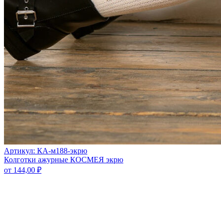
Артикул: КА-м188-экрю
Колготки ажурные КОСМЕЯ экрю
от
144,00
₽